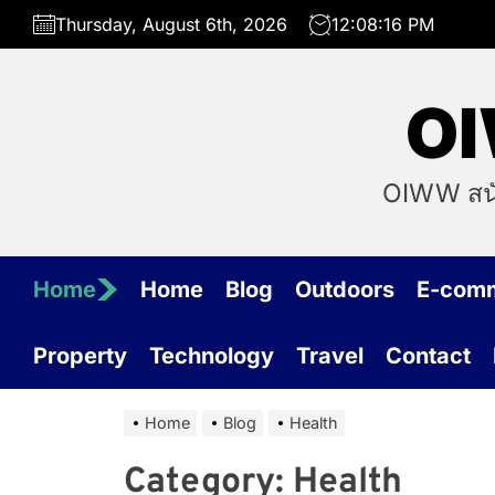
Skip
Thursday, August 6th, 2026
12:08:16 PM
to
the
content
OI
OIWW สนับ
Home
Home
Blog
Outdoors
E-com
Property
Technology
Travel
Contact
Home
Blog
Health
Category:
Health